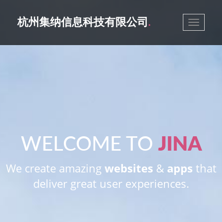
杭州集纳信息科技有限公司
.
Toggle
navigatio
WELCOME TO
JINA
We create amazing
websites
&
apps
that
deliver great user experiences.